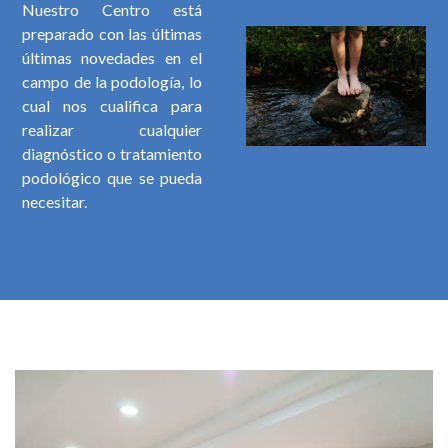
Nuestro Centro está
preparado con las últimas
últimas novedades en el
campo de la podología, lo
cual nos cualifica para
realizar cualquier
diagnóstico o tratamiento
podológico que se pueda
necesitar.